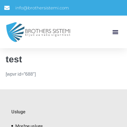
info@brothersistemi.com
test
[wpvr id=”688″]
Usluge
Mrežne usluge